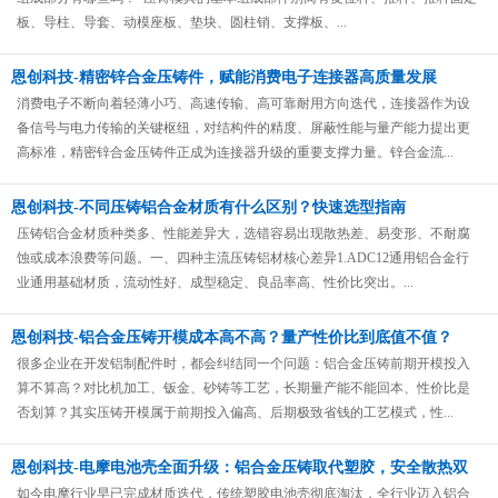
板、导柱、导套、动模座板、垫块、圆柱销、支撑板、...
恩创科技-精密锌合金压铸件，赋能消费电子连接器高质量发展
消费电子不断向着轻薄小巧、高速传输、高可靠耐用方向迭代，连接器作为设
备信号与电力传输的关键枢纽，对结构件的精度、屏蔽性能与量产能力提出更
高标准，精密锌合金压铸件正成为连接器升级的重要支撑力量。锌合金流...
恩创科技-不同压铸铝合金材质有什么区别？快速选型指南
压铸铝合金材质种类多、性能差异大，选错容易出现散热差、易变形、不耐腐
蚀或成本浪费等问题。一、四种主流压铸铝材核心差异1.ADC12通用铝合金行
业通用基础材质，流动性好、成型稳定、良品率高、性价比突出。...
恩创科技-铝合金压铸开模成本高不高？量产性价比到底值不值？
很多企业在开发铝制配件时，都会纠结同一个问题：铝合金压铸前期开模投入
算不算高？对比机加工、钣金、砂铸等工艺，长期量产能不能回本、性价比是
否划算？其实压铸开模属于前期投入偏高、后期极致省钱的工艺模式，性...
恩创科技-电摩电池壳全面升级：铝合金压铸取代塑胶，安全散热双
升级
如今电摩行业早已完成材质迭代，传统塑胶电池壳彻底淘汰，全行业迈入铝合