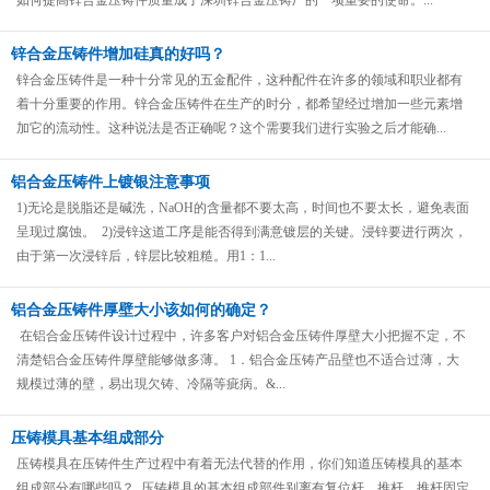
如何提高锌合金压铸件质量成了深圳锌合金压铸厂的一项重要的使命。...
锌合金压铸件增加硅真的好吗？
锌合金压铸件是一种十分常见的五金配件，这种配件在许多的领域和职业都有
着十分重要的作用。锌合金压铸件在生产的时分，都希望经过增加一些元素增
加它的流动性。这种说法是否正确呢？这个需要我们进行实验之后才能确...
铝合金压铸件上镀银注意事项
1)无论是脱脂还是碱洗，NaOH的含量都不要太高，时间也不要太长，避免表面
呈现过腐蚀。 2)浸锌这道工序是能否得到满意镀层的关键。浸锌要进行两次，
由于第一次浸锌后，锌层比较粗糙。用1：1...
铝合金压铸件厚壁大小该如何的确定？
在铝合金压铸件设计过程中，许多客户对铝合金压铸件厚壁大小把握不定，不
清楚铝合金压铸件厚壁能够做多薄。 1．铝合金压铸产品壁也不适合过薄，大
规模过薄的壁，易出現欠铸、冷隔等疵病。&...
压铸模具基本组成部分
压铸模具在压铸件生产过程中有着无法代替的作用，你们知道压铸模具的基本
组成部分有哪些吗？ 压铸模具的基本组成部件别离有复位杆、推杆、推杆固定