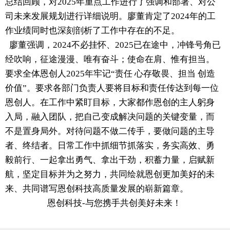
总结回顾，对2025年重点工作进行了强调和部署、对公
司未来发展规划进行详细说明。廖董肯定了2024年的工
作业绩同时也深刻剖析了工作中存在的不足。
廖董强调，2024不必挂怀、2025已在途中，冲锋号角已
经吹响，征途漫漫、唯有奋斗；使命在肩、惟有担当。
要求全体恩创人2025年牢记“责任 心存敬畏、担当 创造
价值”。要求各部门负责人要将目标和责任传达到每一位
恩创人。在工作中紧盯目标，大家都作恩创的主人躬身
入局，融入团队，把自己变成解决问题的关键变量，而
不是置身局外。对待问题不做二传手，要做问题的主导
者、终结者。日常工作中抓细节抓落实，务实高效、勇
毅前行、一起拿出勇气、拿出干劲，积蓄力量，启赋新
航，坚定目标并为之努力，共同绘就恩创更加美好的未
来、共同谱写恩创科技高质量发展的崭新篇章。
恩创科技-与您携手共创美好未来！